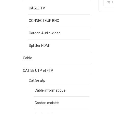
L
CÂBLE TV
CONNECTEUR BNC
Cordon Audio-video
Splitter HDMI
Cable
CAT.5E UTP et FTP
Cat.5e utp
Câble informatique
Cordon croiséé