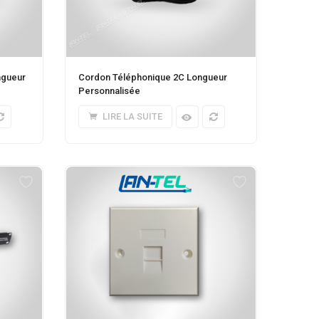
ngueur
Cordon Téléphonique 2C Longueur
Personnalisée
LIRE LA SUITE